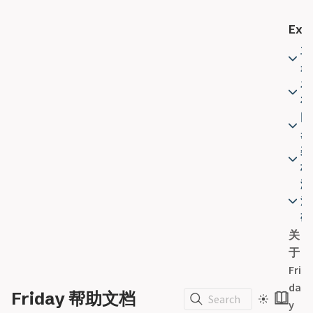
同
Expl
步
问
主
题
题
排
发
查
布
离
同
线
步
架
模
构
式
激
简
活
介
码
设
关
F
置
于
r
重
Fri
i
置
da
d
Friday 帮助文档
Search
y
a