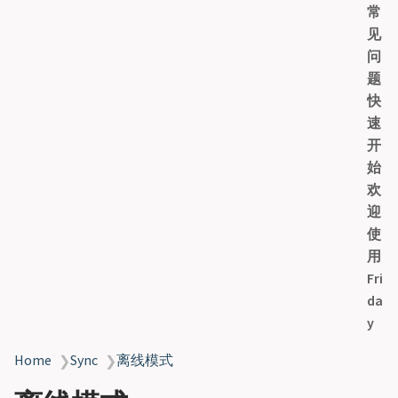
常
y
见
问
题
快
速
开
始
欢
迎
使
用
Fri
da
y
Home
Sync
离线模式
❯
❯