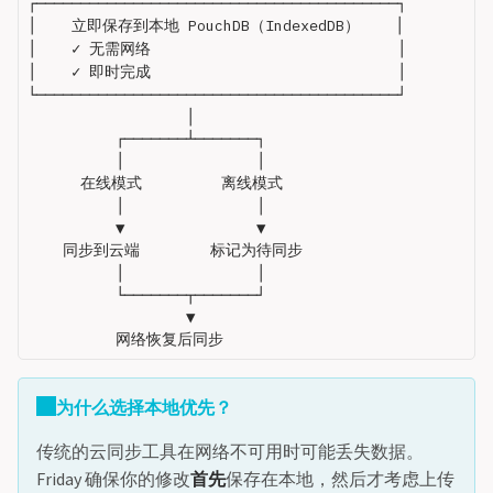
┌─────────────────────────────────────────┐

│    立即保存到本地 PouchDB（IndexedDB）    │

│    ✓ 无需网络                            │

│    ✓ 即时完成                            │

└─────────────────────────────────────────┘

                  │

          ┌───────┴───────┐

          │               │

      在线模式         离线模式

          │               │

          ▼               ▼

    同步到云端        标记为待同步

          │               │

          └───────┬───────┘

                  ▼

为什么选择本地优先？
传统的云同步工具在网络不可用时可能丢失数据。
Friday 确保你的修改
首先
保存在本地，然后才考虑上传