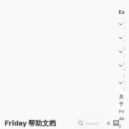
Expl
主
题
发
布
同
步
架
构
激
活
码
关
F
于
r
Fri
i
da
d
Friday 帮助文档
Search
y
a