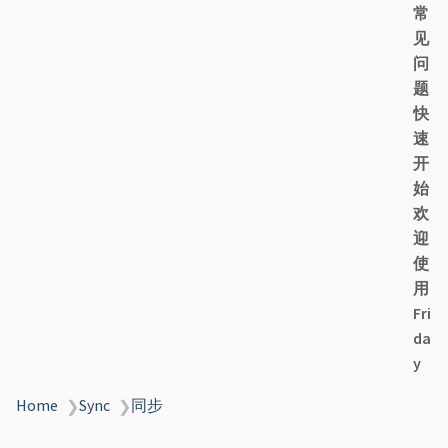
常
y
见
问
题
快
速
开
始
欢
迎
使
用
Fri
da
y
Home
Sync
同步
❯
❯