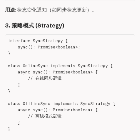
用途
: 状态变化通知（如同步状态更新）。
3. 策略模式 (Strategy)
interface SyncStrategy {

    sync(): Promise<boolean>;

}

class OnlineSync implements SyncStrategy {

    async sync(): Promise<boolean> {

        // 在线同步逻辑

    }

}

class OfflineSync implements SyncStrategy {

    async sync(): Promise<boolean> {

        // 离线模式逻辑

    }

}
