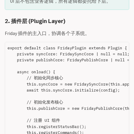
UI 层不包含业务逻辑，所有逻辑都委托给下层。
2. 插件层 (Plugin Layer)
Friday 插件的主入口，协调各个子系统。
export default class FridayPlugin extends Plugin {

    private syncCore: FridaySyncCore | null = null;

    private publishCore: FridayPublishCore | null = n
    async onload() {

        // 初始化同步核心

        this.syncCore = new FridaySyncCore(this.app, 
        await this.syncCore.initialize(config);

        // 初始化发布核心

        this.publishCore = new FridayPublishCore(this
        // 注册 UI 组件

        this.registerStatusBar();

        this.registerCommands();
