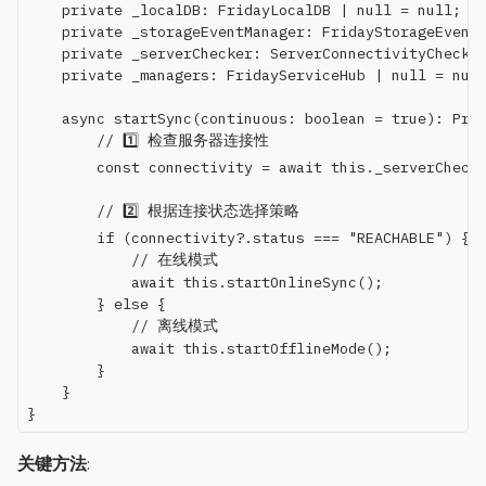
    private _localDB: FridayLocalDB | null = null;

    private _storageEventManager: FridayStorageEventM
    private _serverChecker: ServerConnectivityChecker
    private _managers: FridayServiceHub | null = null
    async startSync(continuous: boolean = true): Prom
        // 1️⃣ 检查服务器连接性

        const connectivity = await this._serverChecke
        // 2️⃣ 根据连接状态选择策略

        if (connectivity?.status === "REACHABLE") {

            // 在线模式

            await this.startOnlineSync();

        } else {

            // 离线模式

            await this.startOfflineMode();

        }

    }

关键方法
: