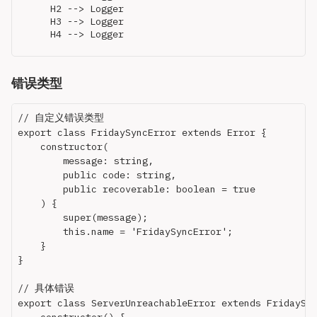
    H2 --> Logger

    H3 --> Logger

错误类型
// 自定义错误类型

export class FridaySyncError extends Error {

    constructor(

        message: string,

        public code: string,

        public recoverable: boolean = true

    ) {

        super(message);

        this.name = 'FridaySyncError';

    }

}

// 具体错误

export class ServerUnreachableError extends FridaySyn
    constructor() {
