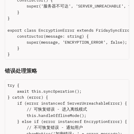
        super('服务器不可达', 'SERVER_UNREACHABLE', tru
    }

}

export class EncryptionError extends FridaySyncError 
    constructor(message: string) {

        super(message, 'ENCRYPTION_ERROR', false);

    }

错误处理策略
try {

    await this.syncOperation();

} catch (error) {

    if (error instanceof ServerUnreachableError) {

        // 可恢复错误 - 进入离线模式

        this.handleOfflineMode();

    } else if (error instanceof EncryptionError) {

        // 不可恢复错误 - 通知用户

        showNotice('加密错误: ' + error.message);
