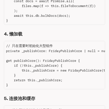
    const docs = await Promise.all(

        files.map(f => this.fileToDocument(f))

    );

    await this.db.bulkDocs(docs);

4. 懒加载
// 只在需要时初始化大型组件

private _publishCore: FridayPublishCore | null = null
get publishCore(): FridayPublishCore {

    if (!this._publishCore) {

        this._publishCore = new FridayPublishCore(thi
    }

    return this._publishCore;

5. 连接池和缓存