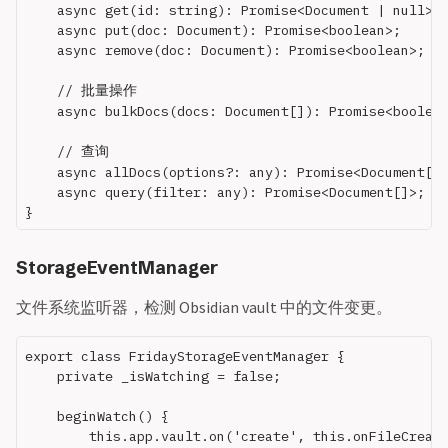
    async get(id: string): Promise<Document | null>;

    async put(doc: Document): Promise<boolean>;

    async remove(doc: Document): Promise<boolean>;

    // 批量操作

    async bulkDocs(docs: Document[]): Promise<boolean
    // 查询

    async allDocs(options?: any): Promise<Document[]>
    async query(filter: any): Promise<Document[]>;

StorageEventManager
文件系统监听器，检测 Obsidian vault 中的文件变更。
export class FridayStorageEventManager {

    private _isWatching = false;

    beginWatch() {

        this.app.vault.on('create', this.onFileCreate