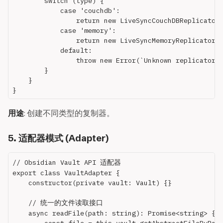
        switch (type) {

            case 'couchdb':

                return new LiveSyncCouchDBReplicator(
            case 'memory':

                return new LiveSyncMemoryReplicator(e
            default:

                throw new Error(`Unknown replicator t
        }

    }

用途
: 创建不同类型的复制器。
5. 适配器模式 (Adapter)
// Obsidian Vault API 适配器

export class VaultAdapter {

    constructor(private vault: Vault) {}

    // 统一的文件读取接口

    async readFile(path: string): Promise<string> {
