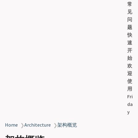
常
y
见
问
题
快
速
开
始
欢
迎
使
用
Fri
da
y
Home
Architecture
架构概览
❯
❯