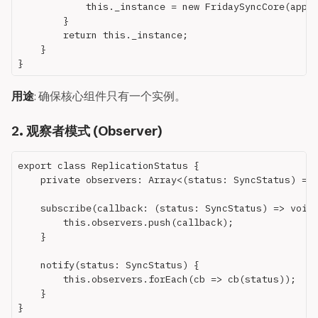
            this._instance = new FridaySyncCore(app, 
        }

        return this._instance;

    }

用途
: 确保核心组件只有一个实例。
2. 观察者模式 (Observer)
export class ReplicationStatus {

    private observers: Array<(status: SyncStatus) => 
    subscribe(callback: (status: SyncStatus) => void)
        this.observers.push(callback);

    }

    notify(status: SyncStatus) {

        this.observers.forEach(cb => cb(status));

    }
