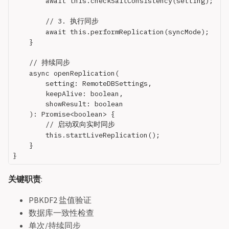
        await this.checkSaltConsistency(setting);

        // 3. 执行同步

        await this.performReplication(syncMode);

    }

    // 持续同步

    async openReplication(

        setting: RemoteDBSettings,

        keepAlive: boolean,

        showResult: boolean

    ): Promise<boolean> {

        // 启动双向实时同步

        this.startLiveReplication();

    }

关键职责
:
PBKDF2 盐值验证
数据库一致性检查
单次/持续同步