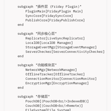
    subgraph "插件层 (Friday Plugin)"

        PluginMain[FridayPlugin Main]

        SyncCore[FridaySyncCore]

        PublishCore[FridayPublishCore]

    end

    subgraph "同步核心层"

        Replicator[LiveSyncReplicator]

        LocalDB[LocalDB Manager]

        StorageEventMgr[StorageEventManager]

        ServerChecker[ServerConnectivityChecker]

    end

    subgraph "功能模块层"

        NetworkMgr[NetworkManager]

        OfflineTracker[OfflineTracker]

        ConnectionMonitor[ConnectionMonitor]

        EncryptionMgr[EncryptionManager]

    end

    subgraph "存储层"

        PouchDB[(PouchDB<br/>IndexedDB)]

        CouchDB[(CouchDB<br/>Remote)]

        FileSystem[File System]
