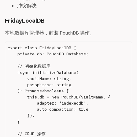
冲突解决
FridayLocalDB
本地数据库管理器，封装 PouchDB 操作。
export class FridayLocalDB {

    private db: PouchDB.Database;

    // 初始化数据库

    async initializeDatabase(

        vaultName: string,

        passphrase: string

    ): Promise<boolean> {

        this.db = new PouchDB(vaultName, {

            adapter: 'indexeddb',

            auto_compaction: true

        });

    }

    // CRUD 操作
