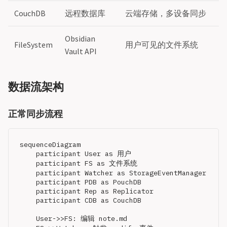
CouchDB
远程数据库
云端存储，多设备同步
Obsidian
FileSystem
用户可见的文件系统
Vault API
数据流架构
正常同步流程
sequenceDiagram

    participant User as 用户

    participant FS as 文件系统

    participant Watcher as StorageEventManager

    participant PDB as PouchDB

    participant Rep as Replicator

    participant CDB as CouchDB

    User->>FS: 编辑 note.md
