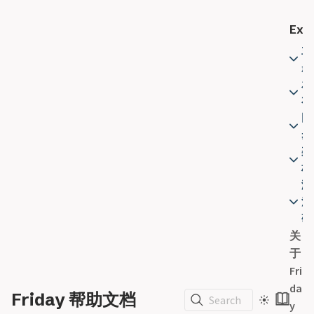
服
务
Expl
器
主
连
题
接
发
性
布
检
同
查
步
架
架
构
构
激
概
活
览
码
关
F
于
r
Fri
i
da
d
Friday 帮助文档
Search
y
a