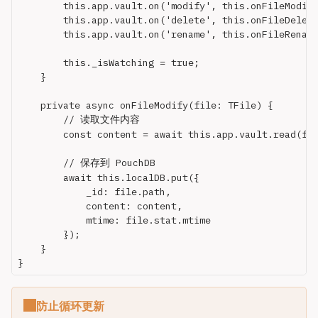
        this.app.vault.on('modify', this.onFileModify
        this.app.vault.on('delete', this.onFileDelete
        this.app.vault.on('rename', this.onFileRename
        this._isWatching = true;

    }

    private async onFileModify(file: TFile) {

        // 读取文件内容

        const content = await this.app.vault.read(fil
        // 保存到 PouchDB

        await this.localDB.put({

            _id: file.path,

            content: content,

            mtime: file.stat.mtime

        });

    }

防止循环更新