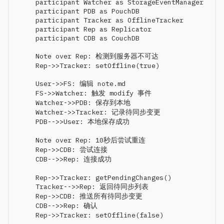
    participant Watcher as StorageEventManager

    participant PDB as PouchDB

    participant Tracker as OfflineTracker

    participant Rep as Replicator

    participant CDB as CouchDB

    Note over Rep: 检测到服务器不可达

    Rep->>Tracker: setOffline(true)

    User->>FS: 编辑 note.md

    FS->>Watcher: 触发 modify 事件

    Watcher->>PDB: 保存到本地

    Watcher->>Tracker: 记录待同步变更

    PDB-->>User: 本地保存成功

    Note over Rep: 10秒后尝试重连

    Rep->>CDB: 尝试连接

    CDB-->>Rep: 连接成功

    Rep->>Tracker: getPendingChanges()

    Tracker-->>Rep: 返回待同步列表

    Rep->>CDB: 推送所有待同步变更

    CDB-->>Rep: 确认
