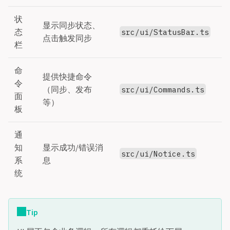
状
显示同步状态、
态
src/ui/StatusBar.ts
点击触发同步
栏
命
提供快捷命令
令
（同步、发布
src/ui/Commands.ts
面
等）
板
通
知
显示成功/错误消
src/ui/Notice.ts
系
息
统
Tip