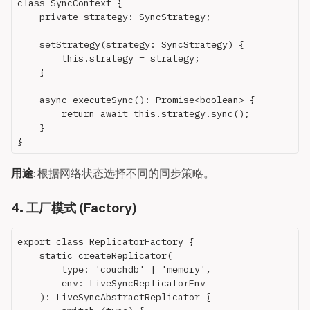
class SyncContext {

    private strategy: SyncStrategy;

    setStrategy(strategy: SyncStrategy) {

        this.strategy = strategy;

    }

    async executeSync(): Promise<boolean> {

        return await this.strategy.sync();

    }

用途
: 根据网络状态选择不同的同步策略。
4. 工厂模式 (Factory)
export class ReplicatorFactory {

    static createReplicator(

        type: 'couchdb' | 'memory',

        env: LiveSyncReplicatorEnv

    ): LiveSyncAbstractReplicator {
