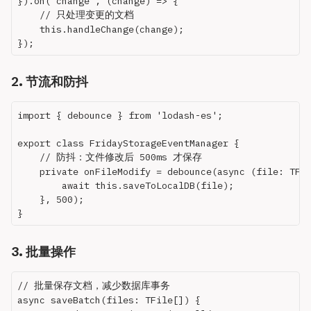
}).on('change', (change) => {

    // 只处理变更的文档

    this.handleChange(change);

2. 节流和防抖
import { debounce } from 'lodash-es';

export class FridayStorageEventManager {

    // 防抖：文件修改后 500ms 才保存

    private onFileModify = debounce(async (file: TFil
        await this.saveToLocalDB(file);

    }, 500);

3. 批量操作
// 批量保存文档，减少数据库事务

async saveBatch(files: TFile[]) {
