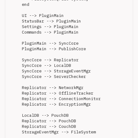
    end

    UI --> PluginMain

    StatusBar --> PluginMain

    Settings --> PluginMain

    Commands --> PluginMain

    PluginMain --> SyncCore

    PluginMain --> PublishCore

    SyncCore --> Replicator

    SyncCore --> LocalDB

    SyncCore --> StorageEventMgr

    SyncCore --> ServerChecker

    Replicator --> NetworkMgr

    Replicator --> OfflineTracker

    Replicator --> ConnectionMonitor

    Replicator --> EncryptionMgr

    LocalDB --> PouchDB

    Replicator --> PouchDB

    Replicator --> CouchDB

    StorageEventMgr --> FileSystem
