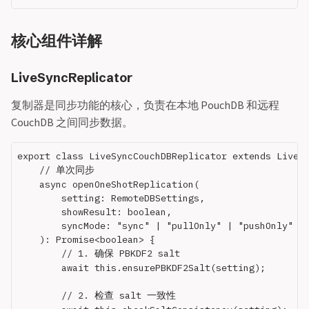
核心组件详解
LiveSyncReplicator
复制器是同步功能的核心，负责在本地 PouchDB 和远程
CouchDB 之间同步数据。
export class LiveSyncCouchDBReplicator extends LiveSy
    // 单次同步

    async openOneShotReplication(

        setting: RemoteDBSettings,

        showResult: boolean,

        syncMode: "sync" | "pullOnly" | "pushOnly"

    ): Promise<boolean> {

        // 1. 确保 PBKDF2 salt

        await this.ensurePBKDF2Salt(setting);

        // 2. 检查 salt 一致性
